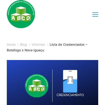
Skip
to
content
Minimal
Agency
Home
Blog
Informes
Lista de Credenciados –
Botafogo x Nova Iguaçu