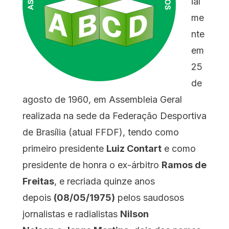
ial
me
nte
em
25
de
agosto de 1960, em Assembleia Geral
realizada na sede da Federação Desportiva
de Brasília (atual FFDF), tendo como
primeiro presidente
Luiz Contart
e como
presidente de honra o ex-árbitro
Ramos de
Freitas
, e recriada quinze anos
depois
(08/05/1975)
pelos saudosos
jornalistas e radialistas
Nilson