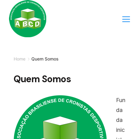
Skip
to
content
Minimal
Agency
Home
Quem Somos
Quem Somos
Fun
da
da
inic