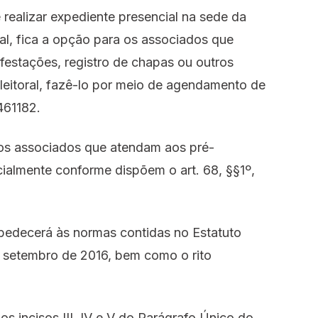
 realizar expediente presencial na sede da
al, fica a opção para os associados que
festações, registro de chapas ou outros
eitoral, fazê-lo por meio de agendamento de
461182.
 os associados que atendam aos pré-
ecialmente conforme dispõem o art. 68, §§1º,
obedecerá às normas contidas no Estatuto
 setembro de 2016, bem como o rito
os incisos III, IV e V do Parágrafo Único do