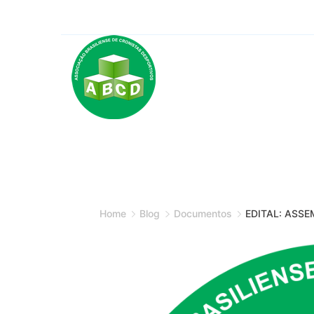
Skip
to
content
Minimal
Agency
Home
Blog
Documentos
EDITAL: ASSE