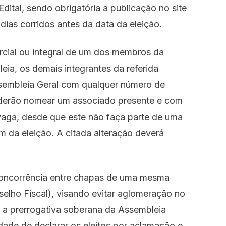
Edital, sendo obrigatória a publicação no site
ias corridos antes da data da eleição.
arcial ou integral de um dos membros da
eia, os demais integrantes da referida
sembleia Geral com qualquer número de
derão nomear um associado presente e com
 vaga, desde que este não faça parte de uma
em da eleição. A citada alteração deverá
 concorrência entre chapas de uma mesma
nselho Fiscal), visando evitar aglomeração no
ca a prerrogativa soberana da Assembleia
idade de declarar os eleitos por aclamação e