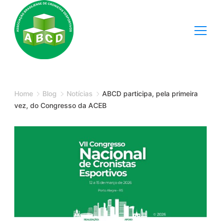
Skip
to
content
Minimal
Agency
Home
Blog
Notícias
ABCD participa, pela primeira
vez, do Congresso da ACEB