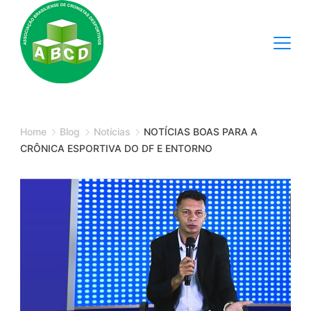
Skip
to
content
Minimal
Agency
Home
Blog
Notícias
NOTÍCIAS BOAS PARA A
CRÔNICA ESPORTIVA DO DF E ENTORNO