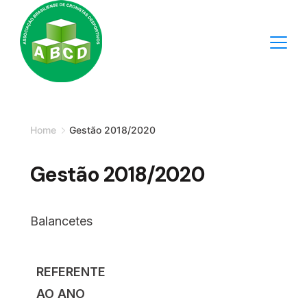
Skip
to
content
Minimal
Agency
Home
Gestão 2018/2020
Gestão 2018/2020
Balancetes
REFERENTE
AO ANO