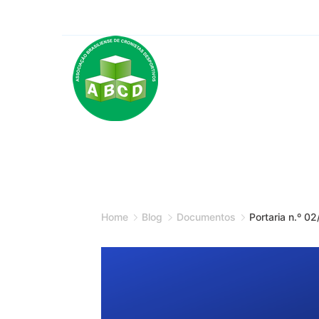
Skip
to
content
Minimal
Agency
Home
Blog
Documentos
Portaria n.º 0