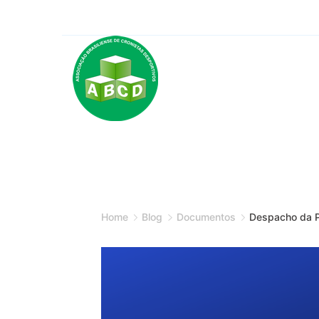
Skip
to
content
Minimal
Agency
Home
Blog
Documentos
Despacho da P